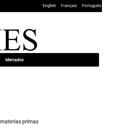
English
•
Français
•
Português
Mercados
e materias primas