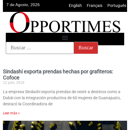
7 de Agosto, 2026
English
•
Français
•
Português
Sindashi exporta prendas hechas por grafiteros:
Cofoce
12 julio, 2018
La empresa Sindashi exporta prendas de vestir a destinos como a
Dubái con la integración productiva de 60 mujeres de Guanajuato,
destacó la Coordinadora de
Leer más »