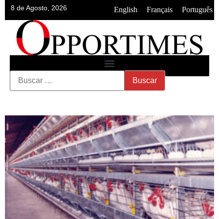
8 de Agosto, 2026
•
•
English
Français
Português