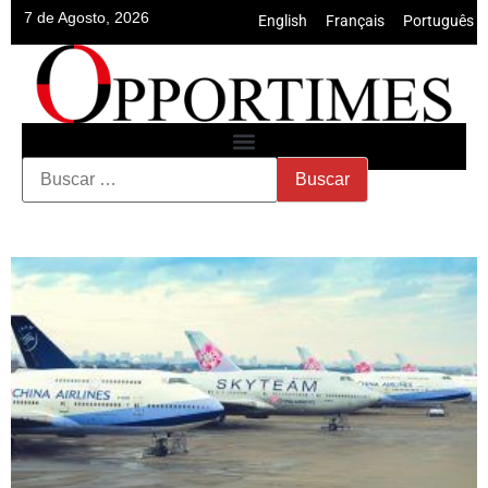
7 de Agosto, 2026
English
•
Français
•
Português