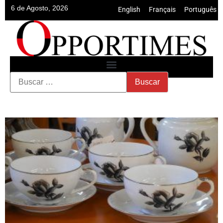
6 de Agosto, 2026
English
•
Français
•
Português