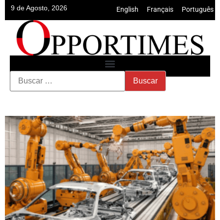
9 de Agosto, 2026
English
•
Français
•
Português