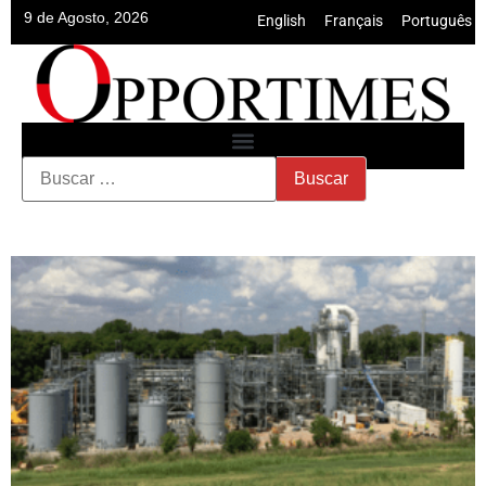
9 de Agosto, 2026
English
•
Français
•
Português