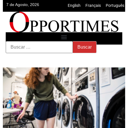
7 de Agosto, 2026
English
•
Français
•
Português