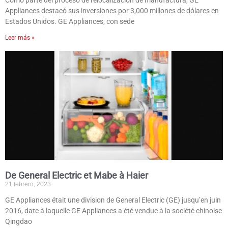
Como parte del proceso de relocalización de manufactura, GE
Appliances destacó sus inversiones por 3,000 millones de dólares en
Estados Unidos. GE Appliances, con sede
Leer más »
De General Electric et Mabe à Haier
21 febrero, 2023
GE Appliances était une division de General Electric (GE) jusqu’en juin
2016, date à laquelle GE Appliances a été vendue à la société chinoise
Qingdao