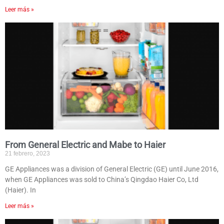
Leer más »
From General Electric and Mabe to Haier
21 febrero, 2023
GE Appliances was a division of General Electric (GE) until June 2016,
when GE Appliances was sold to China’s Qingdao Haier Co, Ltd
(Haier). In
Leer más »