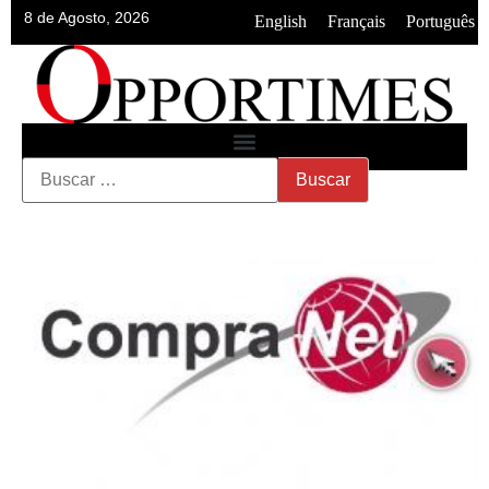
8 de Agosto, 2026
•
•
English
Français
Português