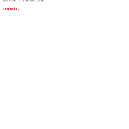
del total. La proporción
Leer más »