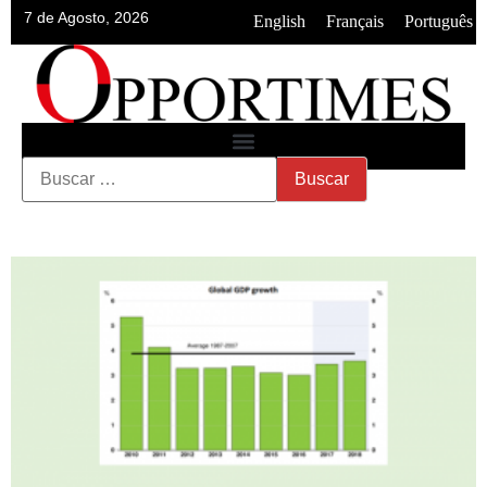
7 de Agosto, 2026
•
•
English
Français
Português