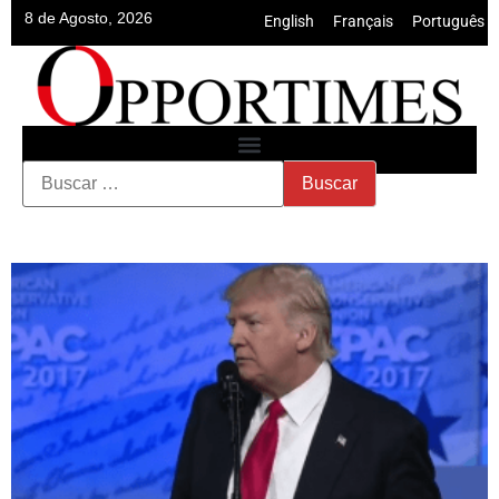
8 de Agosto, 2026
English
•
Français
•
Português