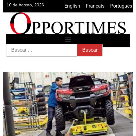
10 de Agosto, 2026
English
•
Français
•
Português