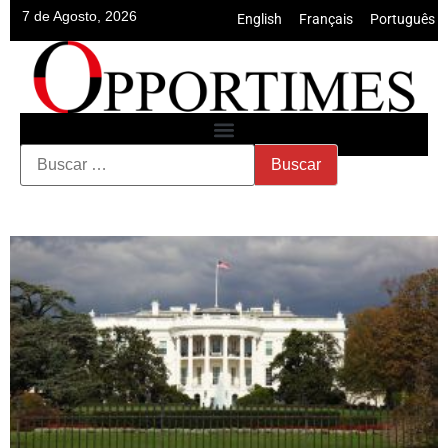
7 de Agosto, 2026
English
•
Français
•
Português