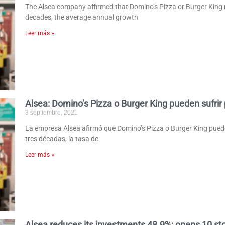
The Alsea company affirmed that Domino’s Pizza or Burger King ma
decades, the average annual growth
Leer más »
Alsea: Domino’s Pizza o Burger King pueden sufrir
3 septiembre, 2021
La empresa Alsea afirmó que Domino’s Pizza o Burger King pueden
tres décadas, la tasa de
Leer más »
Alsea reduces its investments 48.9%; opens 10 st