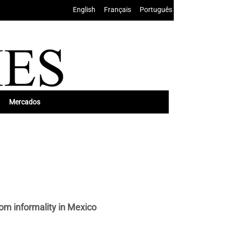
English
•
Français
•
Português
Mercados
rom informality in Mexico