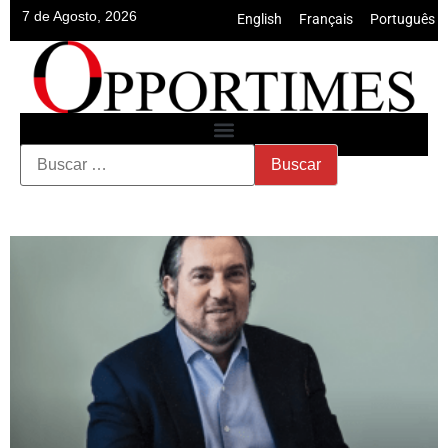
7 de Agosto, 2026
English
•
Français
•
Português