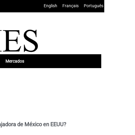
English
•
Français
•
Português
Mercados
ajadora de México en EEUU?