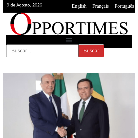
9 de Agosto, 2026
•
•
English
Français
Português