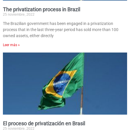
The privatization process in Brazil
25 noviembre, 2022
The Brazilian government has been engaged in a privatization
process that in the last three-year period has sold more than 100
owned assets, either directly
Leer más »
El proceso de privatización en Brasil
25 noviembre, 2022