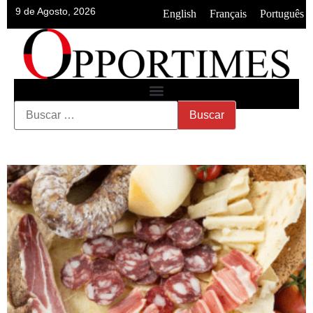
9 de Agosto, 2026
•
•
English
Français
Português