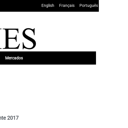
English
•
Français
•
Português
Mercados
nte 2017