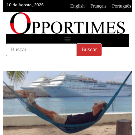
10 de Agosto, 2026
•
•
English
Français
Português