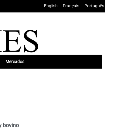
English
•
Français
•
Português
Mercados
 y bovino