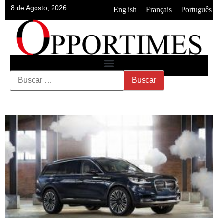
8 de Agosto, 2026
•
•
English
Français
Português