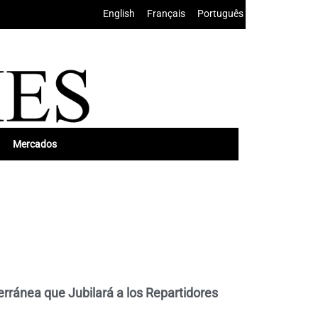
English
•
Français
•
Português
Mercados
terránea que Jubilará a los Repartidores