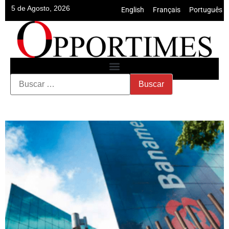
5 de Agosto, 2026
English
•
Français
•
Português