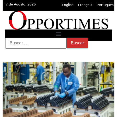
7 de Agosto, 2026
English
•
Français
•
Português