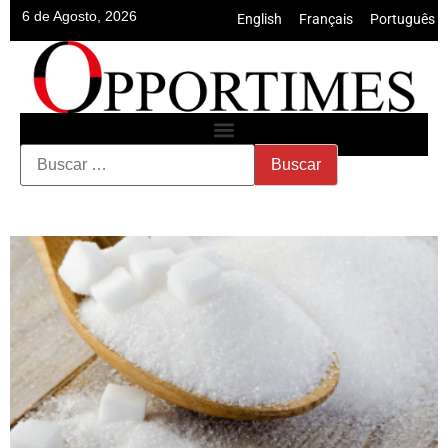
6 de Agosto, 2026
English
•
Français
•
Português