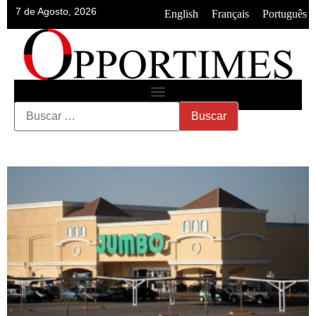
7 de Agosto, 2026
•
•
English
Français
Português