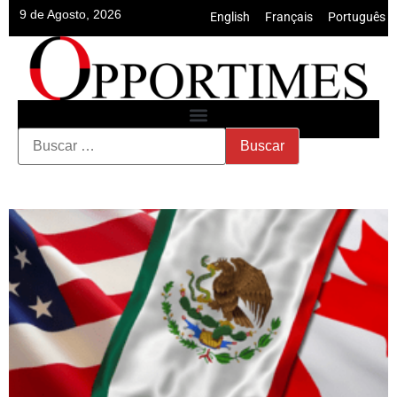
9 de Agosto, 2026
English
•
Français
•
Português