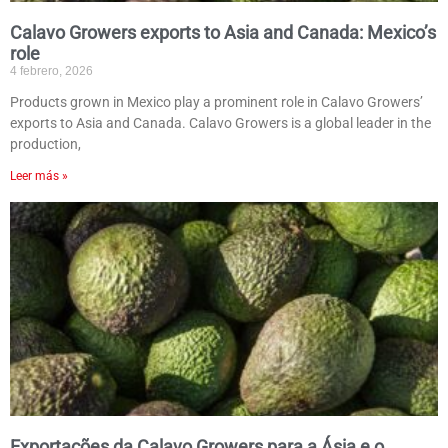
Calavo Growers exports to Asia and Canada: Mexico’s
role
4 febrero, 2026
Products grown in Mexico play a prominent role in Calavo Growers’
exports to Asia and Canada. Calavo Growers is a global leader in the
production,
Leer más »
Exportações da Calavo Growers para a Ásia e o