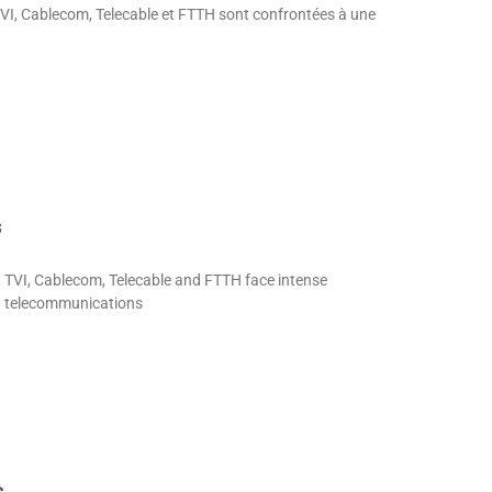
 TVI, Cablecom, Telecable et FTTH sont confrontées à une
s
, TVI, Cablecom, Telecable and FTTH face intense
nd telecommunications
s