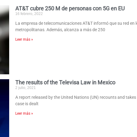
AT&T cubre 250 M de personas con 5G en EU
16 febrero, 2022
La empresa de telecomunicaciones AT&T informó que su red en lo
metropolitanas. Además, alcanza a más de 250
Leer más »
The results of the Televisa Law in Mexico
2 julio, 2021
A report released by the United Nations (UN) recounts and takes s
case is dealt
Leer más »