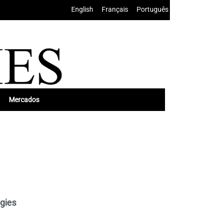
English
•
Français
•
Português
Mercados
ogies