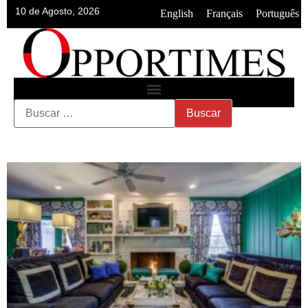
10 de Agosto, 2026
•
•
English
Français
Português