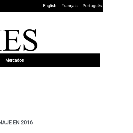
English
•
Français
•
Português
Mercados
AJE EN 2016