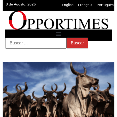
8 de Agosto, 2026
English
•
Français
•
Português