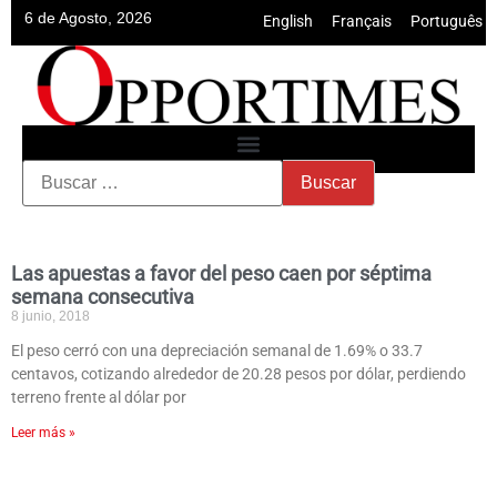
6 de Agosto, 2026
English
•
Français
•
Português
Las apuestas a favor del peso caen por séptima
semana consecutiva
8 junio, 2018
El peso cerró con una depreciación semanal de 1.69% o 33.7
centavos, cotizando alrededor de 20.28 pesos por dólar, perdiendo
terreno frente al dólar por
Leer más »