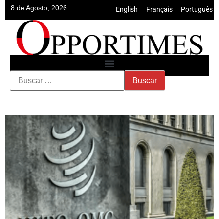
8 de Agosto, 2026
English
•
Français
•
Português