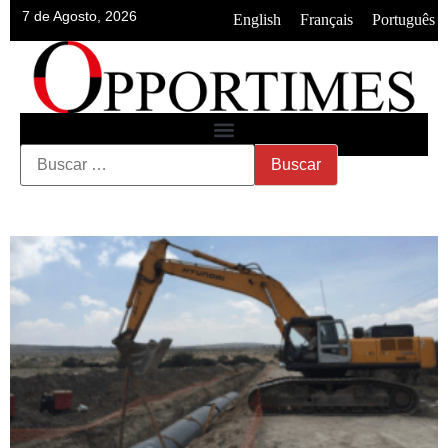
7 de Agosto, 2026
•
•
English
Français
Português