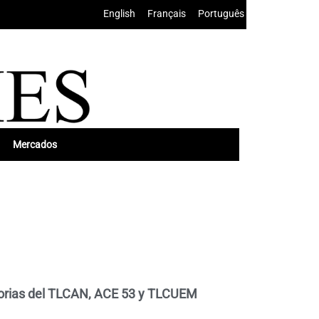
English
•
Français
•
Português
Mercados
torias del TLCAN, ACE 53 y TLCUEM