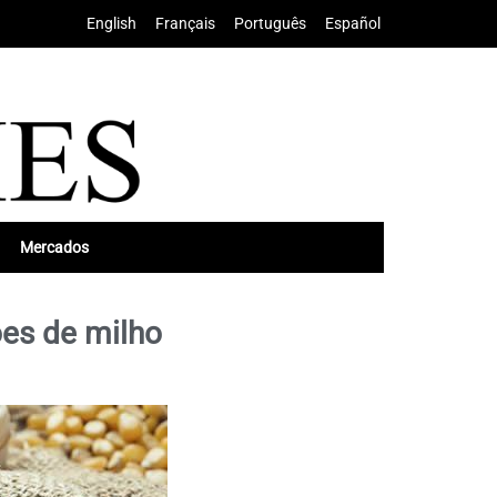
English
•
Français
•
Português
•
Español
Mercados
ões de milho