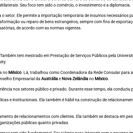
ultilaterais. Seu foco tem sido o comércio, o investimento e a diplomacia.
 setor. Ele permite a importação temporária de insumos necessários par
ansformação ou reparo de bens estrangeiros, sempre com fins de export
satórias, de acordo com as normas vigentes.
. Também tem mestrado em Prestação de Serviços Públicos pela Universi
ity.
ca no
México
. Lá, trabalhou como Coordenadora da Rede Consular para 
onselho Empresarial da
Austrália
e
Nova Zelândia
no
México
.
iência nos setores público e privado. Durante esse tempo, ela conduziu 
cas e institucionais. Ela também é hábil na construção de relacionamen
amento de relacionamentos com clientes. Ela também se destaca em pesqui
rganizações públicas quanto privadas.