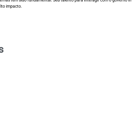
ernas tem sido fundamental. Seu talento para interagir com o governo im
alto impacto.
s