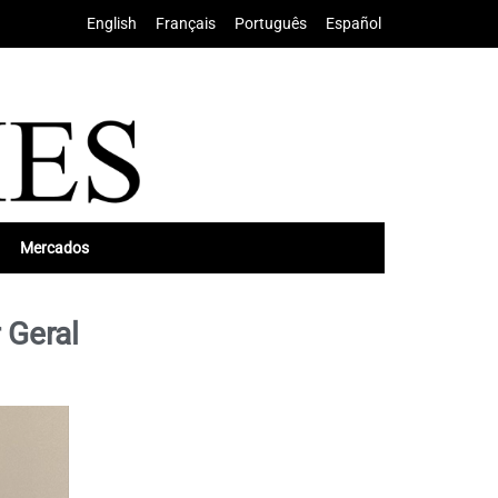
English
•
Français
•
Português
•
Español
Mercados
 Geral