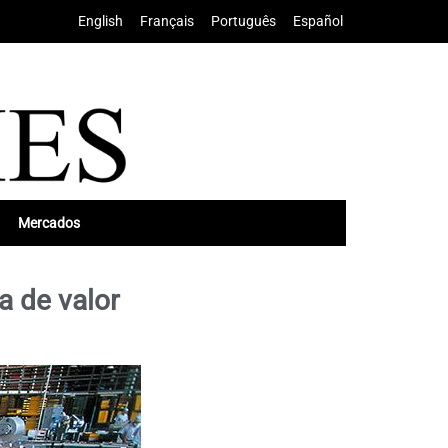
English
•
Français
•
Português
•
Español
Mercados
a de valor