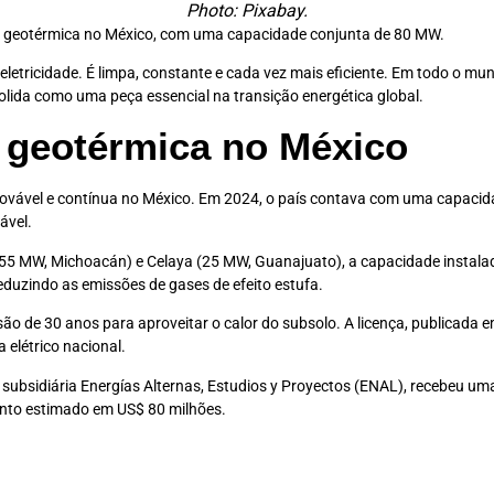
Photo: Pixabay.
a geotérmica no México, com uma capacidade conjunta de 80 MW.
eletricidade. É limpa, constante e cada vez mais eficiente. Em todo o m
solida como uma peça essencial na transição energética global.
 geotérmica no México
renovável e contínua no México. Em 2024, o país contava com uma capac
tável.
55 MW, Michoacán) e Celaya (25 MW, Guanajuato), a capacidade instala
reduzindo as emissões de gases de efeito estufa.
o de 30 anos para aproveitar o calor do subsolo. A licença, publicad
 elétrico nacional.
a subsidiária Energías Alternas, Estudios y Proyectos (ENAL), recebeu 
nto estimado em US$ 80 milhões.