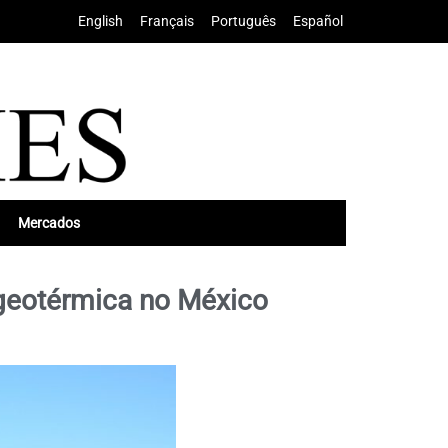
English
•
Français
•
Português
•
Español
Mercados
 geotérmica no México