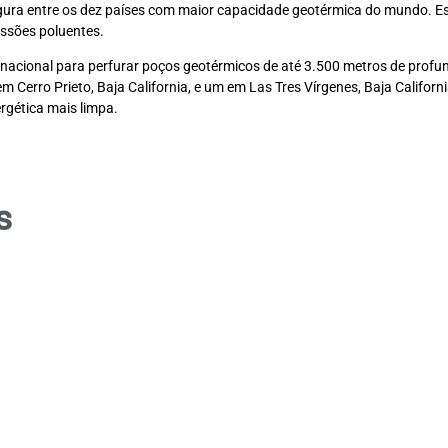
gura entre os dez países com maior capacidade geotérmica do mundo. Es
issões poluentes.
ernacional para perfurar poços geotérmicos de até 3.500 metros de profu
em Cerro Prieto, Baja California, e um em Las Tres Vírgenes, Baja Califo
rgética mais limpa.
s