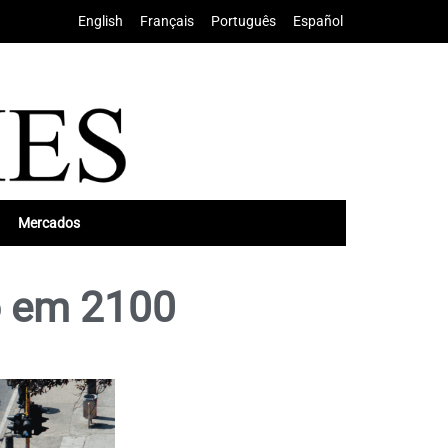
English
•
Français
•
Português
•
Español
Mercados
o em 2100