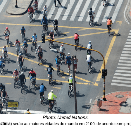
Photo: United Nations.
nzânia
) serão as maiores cidades do mundo em 2100, de acordo com proje