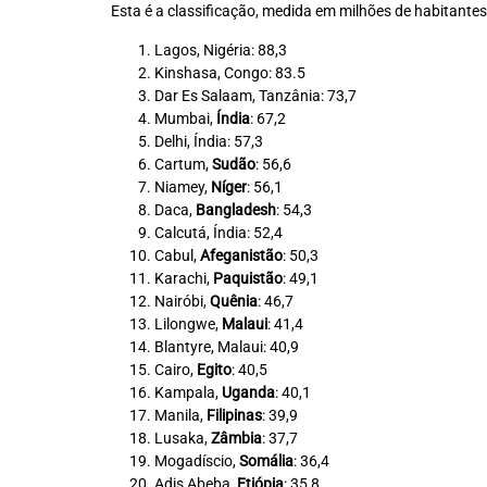
Esta é a classificação, medida em milhões de habitantes
Lagos, Nigéria: 88,3
Kinshasa, Congo: 83.5
Dar Es Salaam, Tanzânia: 73,7
Mumbai,
Índia
: 67,2
Delhi, Índia: 57,3
Cartum,
Sudão
: 56,6
Niamey,
Níger
: 56,1
Daca,
Bangladesh
: 54,3
Calcutá, Índia: 52,4
Cabul,
Afeganistão
: 50,3
Karachi,
Paquistão
: 49,1
Nairóbi,
Quênia
: 46,7
Lilongwe,
Malaui
: 41,4
Blantyre, Malaui: 40,9
Cairo,
Egito
: 40,5
Kampala,
Uganda
: 40,1
Manila,
Filipinas
: 39,9
Lusaka,
Zâmbia
: 37,7
Mogadíscio,
Somália
: 36,4
Adis Abeba,
Etiópia
: 35,8