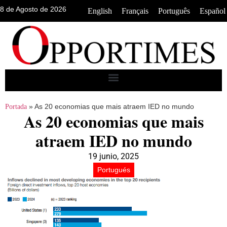
8 de Agosto de 2026
•
•
•
English
Français
Português
Español
»
As 20 economias que mais atraem IED no mundo
Portada
As 20 economias que mais
atraem IED no mundo
19 junio, 2025
Portugués