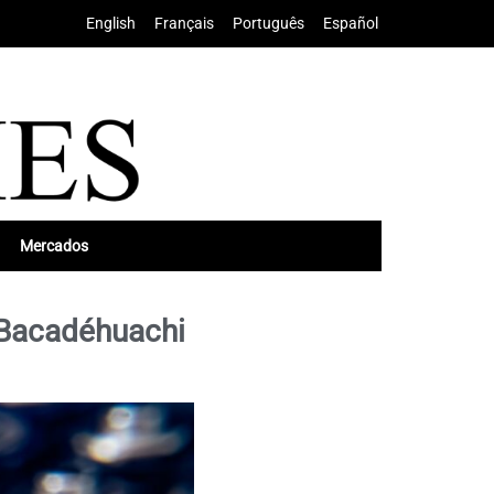
English
•
Français
•
Português
•
Español
Mercados
 Bacadéhuachi