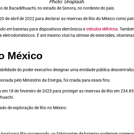
Photo: Unsplash.
o de Bacadéhuachi, no estado de Sonora, no nordeste do país.
20 de abril de 2022 para declarar as reservas de lítio do México como pa
ado em baterias para dispositivos eletrônicos e
veículos elétricos
. Também
 eletrodomésticos. É até mesmo vital na síntese de esteroides, vitamina
no México
ilidade do poder executivo designar uma entidade pública descentralizada
onada pelo Ministério da Energia, foi criada para esses fins.
 em 18 de fevereiro de 2023 para proteger as reservas de lítio em 234.85
éhuachi.
ado de exploração de lítio no México.
local para lítio processado, os fabricantes de baterias poderiam começa