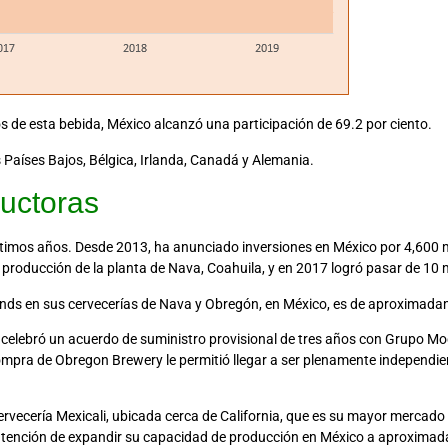
os de esta bebida, México alcanzó una participación de 69.2 por ciento.
Países Bajos, Bélgica, Irlanda, Canadá y Alemania.
uctoras
ltimos años. Desde 2013, ha anunciado inversiones en México por 4,600 m
oducción de la planta de Nava, Coahuila, y en 2017 logró pasar de 10 mi
nds en sus cervecerías de Nava y Obregón, en México, es de aproximadam
celebró un acuerdo de suministro provisional de tres años con Grupo Mod
ompra de Obregon Brewery le permitió llegar a ser plenamente independien
rvecería Mexicali, ubicada cerca de California, que es su mayor mercad
 intención de expandir su capacidad de producción en México a aproximad