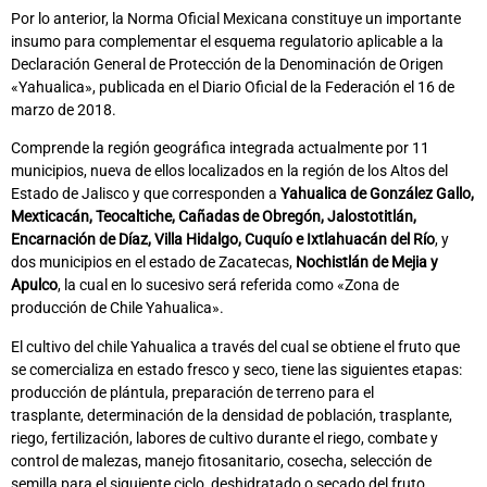
Por lo anterior, la Norma Oficial Mexicana constituye un importante
insumo para complementar el esquema regulatorio aplicable a la
Declaración General de Protección de la Denominación de Origen
«Yahualica», publicada en el Diario Oficial de la Federación el 16 de
marzo de 2018.
Comprende la región geográfica integrada actualmente por 11
municipios, nueva de ellos localizados en la región de los Altos del
Estado de Jalisco y que corresponden a
Yahualica de González Gallo,
Mexticacán, Teocaltiche, Cañadas de Obregón, Jalostotitlán,
Encarnación de Díaz, Villa Hidalgo, Cuquío e Ixtlahuacán del Río
, y
dos municipios en el estado de Zacatecas,
Nochistlán de Mejia y
Apulco
, la cual en lo sucesivo será referida como «Zona de
producción de Chile Yahualica».
El cultivo del chile Yahualica a través del cual se obtiene el fruto que
se comercializa en estado fresco y seco, tiene las siguientes etapas:
producción de plántula, preparación de terreno para el
trasplante, determinación de la densidad de población, trasplante,
riego, fertilización, labores de cultivo durante el riego, combate y
control de malezas, manejo fitosanitario, cosecha, selección de
semilla para el siguiente ciclo, deshidratado o secado del fruto,