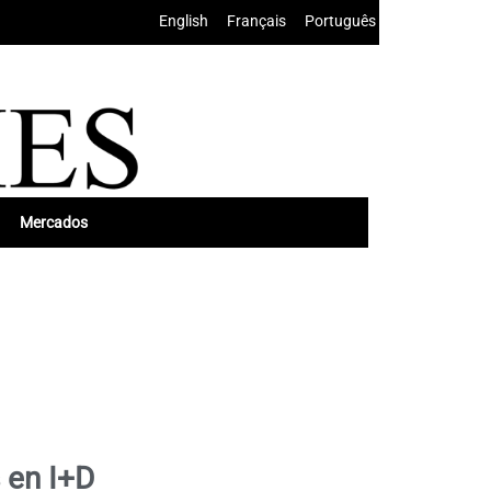
English
•
Français
•
Português
Mercados
 en I+D