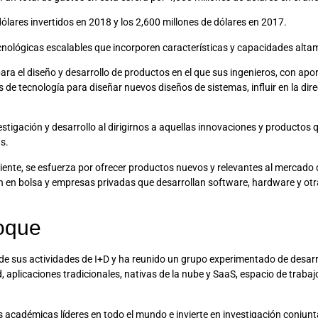
dólares invertidos en 2018 y los 2,600 millones de dólares en 2017.
ecnológicas escalables que incorporen características y capacidades alta
a el diseño y desarrollo de productos en el que sus ingenieros, con aport
e tecnología para diseñar nuevos diseños de sistemas, influir en la dire
tigación y desarrollo al dirigirnos a aquellas innovaciones y productos q
s.
cliente, se esfuerza por ofrecer productos nuevos y relevantes al mercado
an en bolsa y empresas privadas que desarrollan software, hardware y ot
foque
e sus actividades de I+D y ha reunido un grupo experimentado de desar
, aplicaciones tradicionales, nativas de la nube y SaaS, espacio de trabaj
 académicas líderes en todo el mundo e invierte en investigación conjun