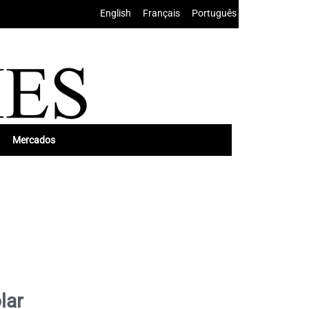
English
•
Français
•
Português
Mercados
lar