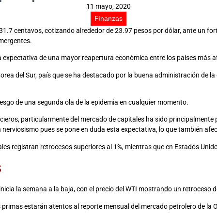
11 mayo, 2020
Finanzas
o 31.7 centavos, cotizando alrededor de 23.97 pesos por dólar, ante un fo
emergentes.
la expectativa de una mayor reapertura económica entre los países más a
ea del Sur, país que se ha destacado por la buena administración de la c
 riesgo de una segunda ola de la epidemia en cualquier momento.
cieros, particularmente del mercado de capitales ha sido principalmente
n nerviosismo pues se pone en duda esta expectativa, lo que también afe
tales registran retrocesos superiores al 1%, mientras que en Estados Unid
s
inicia la semana a la baja, con el precio del WTI mostrando un retroceso 
s primas estarán atentos al reporte mensual del mercado petrolero de la